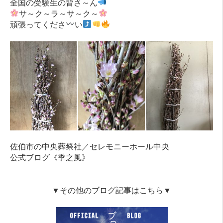
全国の受験生の皆さ～ん
サ～ク～ラ～サ～ク～
頑張ってくださ
い
佐伯市の中央葬祭社／セレモニーホール中央
公式ブログ《季之風》
▼その他のブログ記事はこちら▼