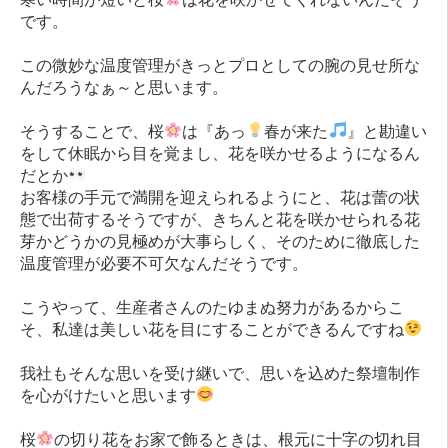
です。
この微妙な温度管理がきっとプロとしての腕の見せ所な
んだろうなぁ～と思います。
そうすることで、桜
は『あっ
春が来た
』と勘違い
をして休眠から目を覚まし、花を咲かせるようになるん
だとか
お客様の手元で満開を迎えられるようにと、花は蕾の状
態で出荷するそうですが、きちんと花を咲かせられる花
芽かどうかの見極めが大事らしく、そのために徹底した
温度管理が必要不可欠なんだそうです。
こうやって、生産者さんのたゆまぬ努力があるからこ
そ、私達は美しい花を目にすることができるんですね
我社もそんな思いを受け継いで、思いを込めた祭壇制作
を心がけたいと思います
桜
の切り花をお家で飾るときは、根元に十字の切れ目