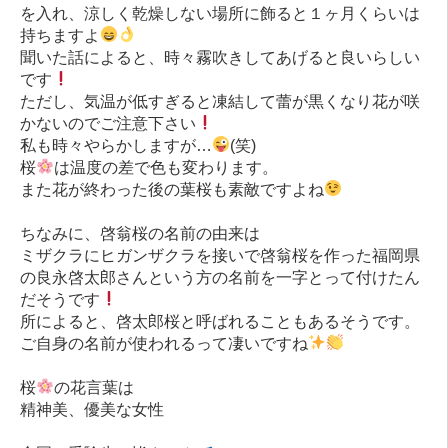
を入れ、涼しく乾燥しない場所に飾ると１ヶ月くらいは
持ちますよ
聞いた話によると、時々霧吹きしてあげると良いらしい
です
ただし、気温が低すぎると凍結して蕾が黒くなり花が咲
かないのでご注意下さい
私も時々やらかしますが…
(笑)
桜
は温度の差で色も変わります。
また花が終わった後の葉桜も素敵ですよね
ちなみに、啓翁桜の名前の由来は
ミザクラにヒガンザクラを接いで啓翁桜を作った福岡県
の良永啓太郎さんという方の名前を一字とって付けたん
だそうです
所によると、啓太郎桜と呼ばれることもあるそうです。
ご自身の名前が使われるって凄いですね
桜
の花言葉は
精神美、優美な女性