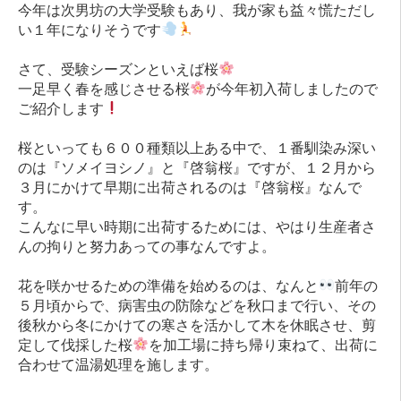
今年は次男坊の大学受験もあり、我が家も益々慌ただし
い１年になりそうです
さて、受験シーズンといえば桜
一足早く春を感じさせる桜
が今年初入荷しましたので
ご紹介します
桜といっても６００種類以上ある中で、１番馴染み深い
のは『ソメイヨシノ』と『啓翁桜』ですが、１２月から
３月にかけて早期に出荷されるのは『啓翁桜』なんで
す。
こんなに早い時期に出荷するためには、やはり生産者さ
んの拘りと努力あっての事なんですよ。
花を咲かせるための準備を始めるのは、なんと
前年の
５月頃からで、病害虫の防除などを秋口まで行い、その
後秋から冬にかけての寒さを活かして木を休眠させ、剪
定して伐採した桜
を加工場に持ち帰り束ねて、出荷に
合わせて温湯処理を施します。