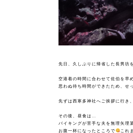
先日、久しぶりに帰省した長男坊
空港着の時間に合わせて佐伯を早
思わぬ待ち時間ができたため、せ
先ずは西寒多神社へご挨拶に行き
その後、昼食は…
バイキングが苦手な夫を無理矢理某
お腹一杯になったところで
これ