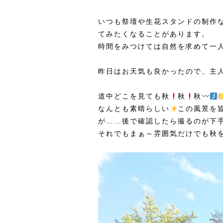
いつも祭壇や生花スタンドの制作
てみたくなることがあります。
時間をみつけては自然を求めて一
昨日はお天気も良かったので、主
道中どこを見ても秋
秋
秋
なんとも素晴らしい
この風景を
が……後で確認したら撮るのが下
それでもまぁ～雰囲気だけでも秋