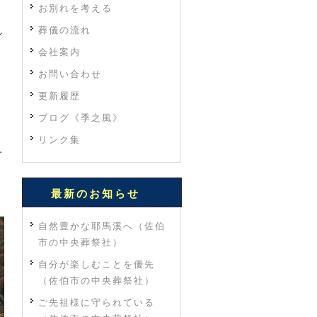
お別れを考える
葬儀の流れ
れ
会社案内
お問い合わせ
更新履歴
ブログ《季之風》
リンク集
す
最新のお知らせ
自然豊かな耶馬溪へ（佐伯
市の中央葬祭社）
自分が楽しむことを優先
（佐伯市の中央葬祭社）
ご先祖様に守られている