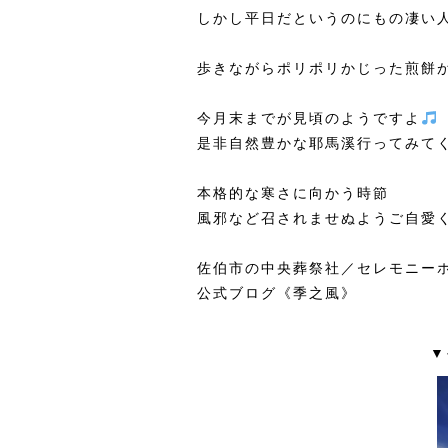
しかし平日だというのにもの凄い
歩きながらポリポリかじった煎餅
今月末までが見頃のようですよ
是非自然豊かな耶馬溪行ってみて
本格的な寒さに向かう時節
風邪など召されませぬようご自愛
佐伯市の中央葬祭社／セレモニー
公式ブログ《季之風》
▼